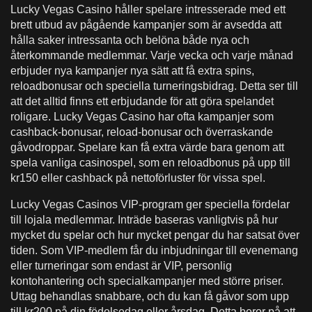
Lucky Vegas Casino håller spelare intresserade med ett
brett utbud av pågående kampanjer som är avsedda att
hålla saker intressanta och belöna både nya och
återkommande medlemmar. Varje vecka och varje månad
erbjuder nya kampanjer nya sätt att få extra spins,
reloadbonusar och speciella turneringsbidrag. Detta ser till
att det alltid finns ett erbjudande för att göra spelandet
roligare. Lucky Vegas Casino har ofta kampanjer som
cashback-bonusar, reload-bonusar och överraskande
gåvodroppar. Spelare kan få extra värde bara genom att
spela vanliga casinospel, som en reloadbonus på upp till
kr150 eller cashback på nettoförluster för vissa spel.
Lucky Vegas Casinos VIP-program ger speciella fördelar
till lojala medlemmar. Inträde baseras vanligtvis på hur
mycket du spelar och hur mycket pengar du har satsat över
tiden. Som VIP-medlem får du inbjudningar till evenemang
eller turneringar som endast är VIP, personlig
kontohantering och specialkampanjer med större priser.
Uttag behandlas snabbare, och du kan få gåvor som upp
till kr200 på din födelsedag eller årsdag. Detta beror på att