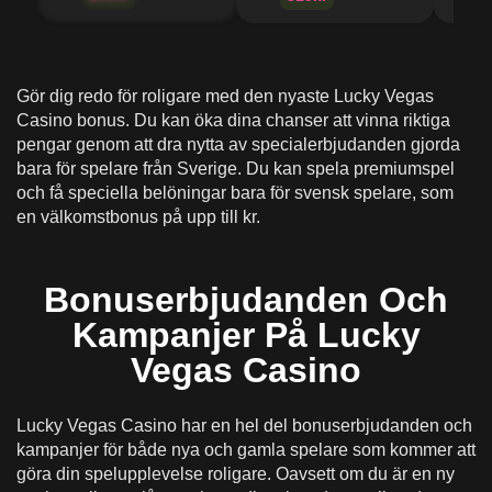
Gör dig redo för roligare med den nyaste Lucky Vegas
Casino bonus. Du kan öka dina chanser att vinna riktiga
pengar genom att dra nytta av specialerbjudanden gjorda
bara för spelare från Sverige. Du kan spela premiumspel
och få speciella belöningar bara för svensk spelare, som
en välkomstbonus på upp till kr.
Bonuserbjudanden Och
Kampanjer På Lucky
Vegas Casino
Lucky Vegas Casino har en hel del bonuserbjudanden och
kampanjer för både nya och gamla spelare som kommer att
göra din spelupplevelse roligare. Oavsett om du är en ny