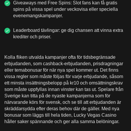
Giveaways med Free Spins: Slot fans kan få gratis
spins på vissa spel under veckovisa eller speciella
evenemangskampanjer.
Leaderboard tävlingar: ge dig chansen att vinna extra
krediter och priser.
Kolla fliken utvalda kampanjer ofta för tidsbegränsade
erbjudanden, som cashback-erbjudanden, prisdragningar
eller temabonusar för när nya spel kommer ut. Det finns
vissa regler som måste följas för varje erbjudande, såsom
ett minsta insättningsbelopp på kr10 och omsättningskrav
som måste uppfyllas innan vinster kan tas ut. Spelare från
Sverige kan titta på de nyaste kampanjerna som för
närvarande körs för svensk, och se till att erbjudanden är
skräddarsydda efter deras behov där de gäller. Med nya
bonusar som läggs till hela tiden, Lucky Vegas Casino
håller saker spännande och ger alla samma belöningar.