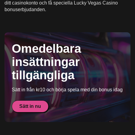
ditt casinokonto och få speciella Lucky Vegas Casino
bonuserbjudanden.
Omedelbara
insättningar
tillgängliga
Sätt in från kr10 och börja spela med din bonus idag
Sätt in nu