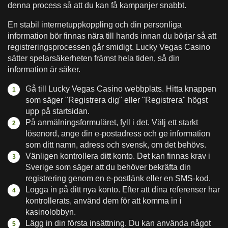
denna process så att du kan få kampanjer snabbt.
En stabil internetuppkoppling och din personliga
information bör finnas nära till hands innan du börjar så att
registreringsprocessen går smidigt. Lucky Vegas Casino
sätter spelarsäkerheten främst hela tiden, så din
information är säker.
Gå till Lucky Vegas Casino webbplats. Hitta knappen
som säger "Registrera dig" eller "Registrera" högst
upp på startsidan.
På anmälningsformuläret, fyll i det. Välj ett starkt
lösenord, ange din e-postadress och ge information
som ditt namn, adress och svensk, om det behövs.
Vänligen kontrollera ditt konto. Det kan finnas krav i
Sverige som säger att du behöver bekräfta din
registrering genom en e-postlänk eller en SMS-kod.
Logga in på ditt nya konto. Efter att dina referenser har
kontrollerats, använd dem för att komma in i
kasinolobbyn.
Lägg in din första insättning. Du kan använda något