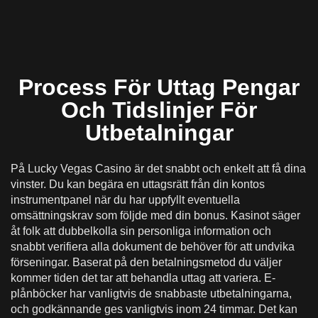
Process För Uttag Pengar
Och Tidslinjer För
Utbetalningar
På Lucky Vegas Casino är det snabbt och enkelt att få dina
vinster. Du kan begära en uttagsrätt från din kontos
instrumentpanel när du har uppfyllt eventuella
omsättningskrav som följde med din bonus. Kasinot säger
åt folk att dubbelkolla sin personliga information och
snabbt verifiera alla dokument de behöver för att undvika
förseningar. Baserat på den betalningsmetod du väljer
kommer tiden det tar att behandla uttag att variera. E-
plånböcker har vanligtvis de snabbaste utbetalningarna,
och godkännande ges vanligtvis inom 24 timmar. Det kan