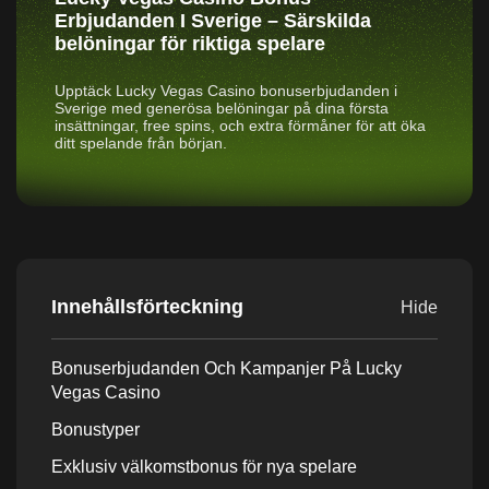
Erbjudanden I Sverige – Särskilda
belöningar för riktiga spelare
Upptäck Lucky Vegas Casino bonuserbjudanden i
Sverige med generösa belöningar på dina första
insättningar, free spins, och extra förmåner för att öka
ditt spelande från början.
Innehållsförteckning
Hide
Bonuserbjudanden Och Kampanjer På Lucky
Vegas Casino
Bonustyper
Exklusiv välkomstbonus för nya spelare