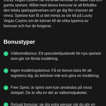
gamla spelare. Målet med dessa bonusar är att förbättra
den totala spelupplevelsen och ge dig fler chanser att
vinna. Spelare kan få ut det mesta av sin tid på Lucky
Vegas Casino om de känner till de olika typerna av
bonusar och hur de fungerar.
Bonustyper
Välkomstbonus: Ett specialerbjudande för nya spelare
som gör sin första insättning.
Ingen insättningsbonus: Få en bonus bara för att
registrera dig, du behöver inte ens göra en insättning.
Free Spins: är spins som kan användas på vissa
slotspel. De är ofta en del av välkomstpaketet.
Reload bonusar: ge dig extra pengar när du gör en