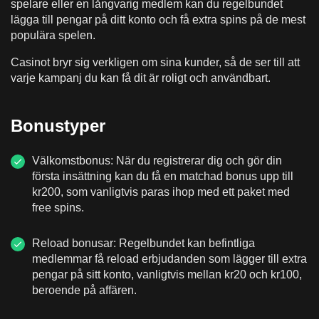
spelare eller en långvarig medlem kan du regelbundet
lägga till pengar på ditt konto och få extra spins på de mest
populära spelen.
Casinot bryr sig verkligen om sina kunder, så de ser till att
varje kampanj du kan få dit är roligt och användbart.
Bonustyper
Välkomstbonus: När du registrerar dig och gör din
första insättning kan du få en matchad bonus upp till
kr200, som vanligtvis paras ihop med ett paket med
free spins.
Reload bonusar: Regelbundet kan befintliga
medlemmar få reload erbjudanden som lägger till extra
pengar på sitt konto, vanligtvis mellan kr20 och kr100,
beroende på affären.